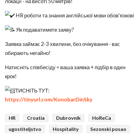
локації - на висоті 50 метрів!
HR роботи та знання англійської мови обов'язкові
Як подаватимете заяву?
Заявка займає 2-3 хвилини, без очікування - вас
обирають негайно!
Натисніть співбесіду = ваша заявка + підбір в один
крок!
ТИСНІТЬ ТУТ:
https://tinyurl.com/KonobarDinSky
HR
Croatia
Dubrovnik
HoReCa
ugostiteljstvo
Hospitality
Sezonski posao