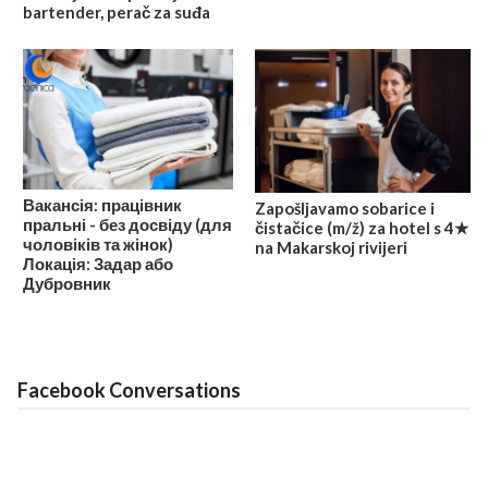
bartender, perač za suđa
Вакансія: працівник
Zapošljavamo sobarice i
пральні - без досвіду (для
čistačice (m/ž) za hotel s 4★
чоловіків та жінок)
na Makarskoj rivijeri
Локація: Задар або
Дубровник
Facebook Conversations