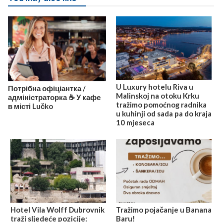
U Luxury hotelu Riva u
Потрібна офіціантка /
Malinskoj na otoku Krku
адміністраторка ☕️ У кафе
tražimo pomoćnog radnika
в місті Lučko
u kuhinji od sada pa do kraja
10 mjeseca
Hotel Vila Wolff Dubrovnik
Tražimo pojačanje u Banana
traži sljedeće pozicije:
Baru!