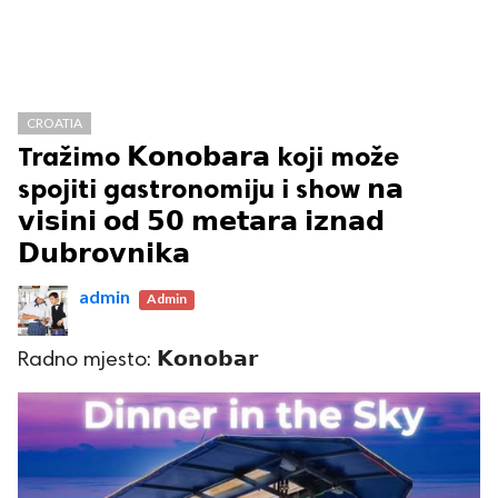
CROATIA
Tražimo 𝗞𝗼𝗻𝗼𝗯𝗮𝗿𝗮 koji može
spojiti gastronomiju i show 𝗻𝗮
𝘃𝗶𝘀𝗶𝗻𝗶 𝗼𝗱 𝟱𝟬 𝗺𝗲𝘁𝗮𝗿𝗮 𝗶𝘇𝗻𝗮𝗱
𝗗𝘂𝗯𝗿𝗼𝘃𝗻𝗶𝗸𝗮
admin
Admin
Radno mjesto: 𝗞𝗼𝗻𝗼𝗯𝗮𝗿