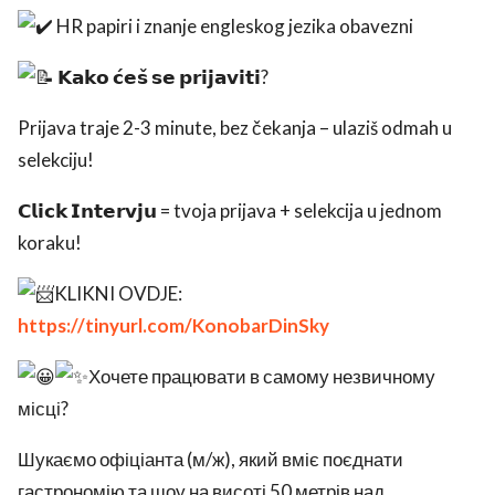
HR papiri i znanje engleskog jezika obavezni
𝗞𝗮𝗸𝗼 𝗰́𝗲𝘀̌ 𝘀𝗲 𝗽𝗿𝗶𝗷𝗮𝘃𝗶𝘁𝗶?
Prijava traje 2-3 minute, bez čekanja – ulaziš odmah u
selekciju!
𝗖𝗹𝗶𝗰𝗸 𝗜𝗻𝘁𝗲𝗿𝘃𝗷𝘂 = tvoja prijava + selekcija u jednom
koraku!
KLIKNI OVDJE:
https://tinyurl.com/KonobarDinSky
Хочете працювати в самому незвичному
місці?
Шукаємо офіціанта (м/ж), який вміє поєднати
гастрономію та шоу на висоті 50 метрів над