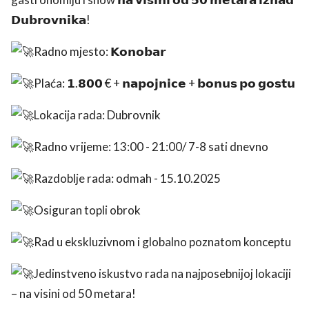
𝗗𝘂𝗯𝗿𝗼𝘃𝗻𝗶𝗸𝗮!
Radno mjesto: 𝗞𝗼𝗻𝗼𝗯𝗮𝗿
Plaća: 𝟭.𝟴𝟬𝟬 € + 𝗻𝗮𝗽𝗼𝗷𝗻𝗶𝗰𝗲 + 𝗯𝗼𝗻𝘂𝘀 𝗽𝗼 𝗴𝗼𝘀𝘁𝘂
Lokacija rada: Dubrovnik
Radno vrijeme: 13:00 - 21:00/ 7-8 sati dnevno
Razdoblje rada: odmah - 15.10.2025
Osiguran topli obrok
Rad u ekskluzivnom i globalno poznatom konceptu
Jedinstveno iskustvo rada na najposebnijoj lokaciji
– na visini od 50 metara!