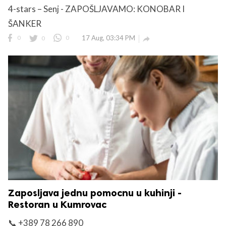
4-stars – Senj - ZAPOŠLJAVAMO: KONOBAR I
ŠANKER
0
0
0
17 Aug, 03:34 PM

Zaposljava jednu pomocnu u kuhinji -
Restoran u Kumrovac
📞 +389 78 266 890