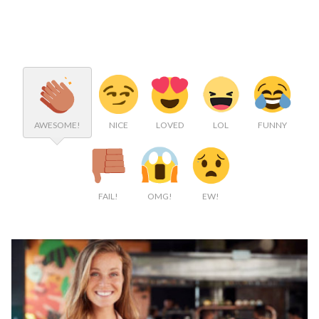
AWESOME!
NICE
LOVED
LOL
FUNNY
FAIL!
OMG!
EW!