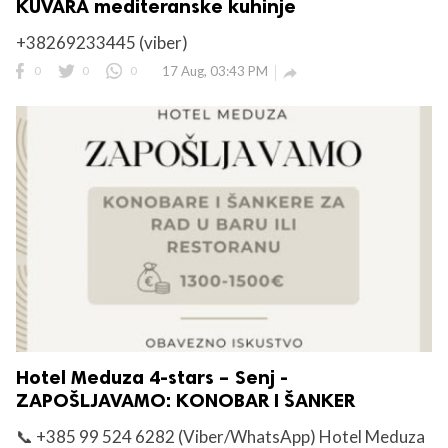
KUVARA mediteranske kuhinje
+38269233445 (viber)
0
0
0
17 Aug, 03:43 PM

Hotel Meduza 4-stars – Senj -
ZAPOŠLJAVAMO: KONOBAR I ŠANKER
📞 +385 99 524 6282 (Viber/WhatsApp) Hotel Meduza