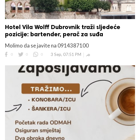
Hotel Vila Wolff Dubrovnik traži sljedeće
pozicije: bartender, perač za suđa
Molimo da se javite na 0914387100
0
0
0
3 Sep, 07:51 PM
