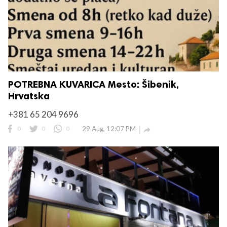
POTREBNA KUVARICA Mesto: Šibenik,
Hrvatska
+381 65 204 9696
0
0
0
29 Aug, 12:07 PM
