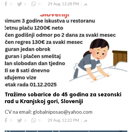
0
0
0
29 Aug, 12:28 PM

Tražimo sobarice do 45 godina za sezonski
rad u Kranjskoj gori, Sloveniji
CV na email: globalniposao@yahoo.com
0
0
0
29 Aug, 12:22 PM
