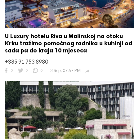
U Luxury hotelu Riva u Malinskoj na otoku
Krku tražimo pomoćnog radnika u kuhinji od
sada pa do kraja 10 mjeseca
+385 91 753 8980
0
0
0
3 Sep, 07:57 PM
