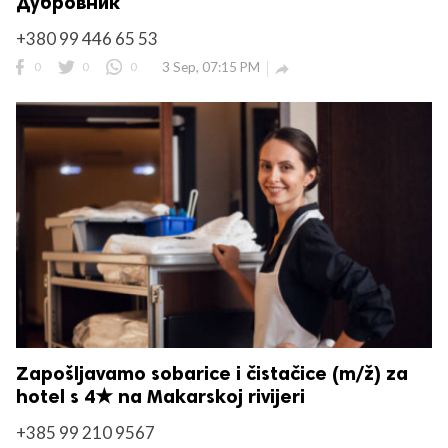
Дубровник
+380 99 446 65 53
0
0
0
3 Sep, 07:15 PM

Zapošljavamo sobarice i čistačice (m/ž) za
hotel s 4★ na Makarskoj rivijeri
+385 99 210 9567