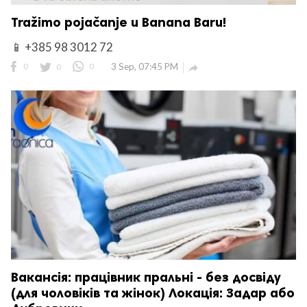
Tražimo pojačanje u Banana Baru!
📱 +385 98 3012 72
0
0
0
3 Sep, 07:45 PM

Вакансія: працівник пральні - без досвіду
(для чоловіків та жінок) Локація: Задар або