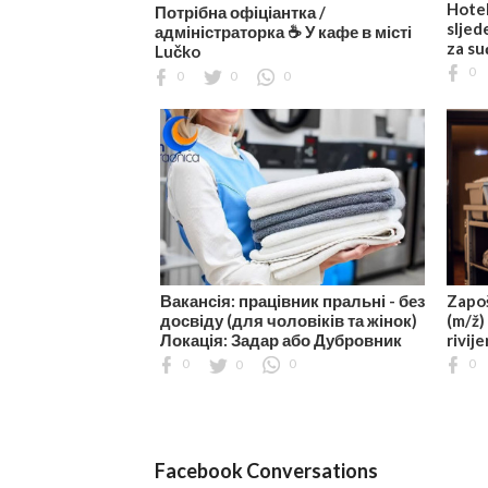
Hotel
Потрібна офіціантка /
sljed
адміністраторка ☕️ У кафе в місті
za su
Lučko
0
0
0
0
Вакансія: працівник пральні - без
Zapoš
досвіду (для чоловіків та жінок)
(m/ž)
Локація: Задар або Дубровник
rivije
0
0
0
0
Facebook Conversations