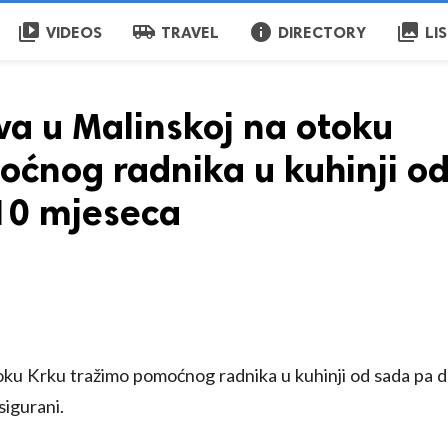
video_library
airport_shuttle
info
collections
VIDEOS
TRAVEL
DIRECTORY
LI
iva u Malinskoj na otoku
ćnog radnika u kuhinji o
 10 mjeseca
oku Krku tražimo pomoćnog radnika u kuhinji od sada pa 
sigurani.