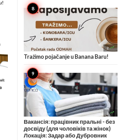
u!

2
Tražimo pojačanje u Banana Baru!
a

2
Вакансія: працівник пральні - без
досвіду (для чоловіків та жінок)
Локація: Задар або Дубровник