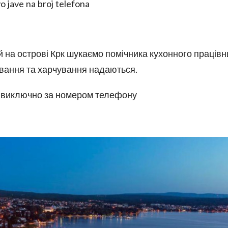
vo jave na broj telefona
й на острові Крк шукаємо помічника кухонного працівн
живання та харчування надаються.
я виключно за номером телефону