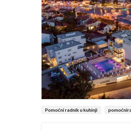
Pomoćni radnik u kuhinji
pomoćnir