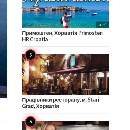

3
Примоштен, Хорватія Primosten
HR Croatia

3
Працівники ресторану, м. Stari
Grad, Хорватія