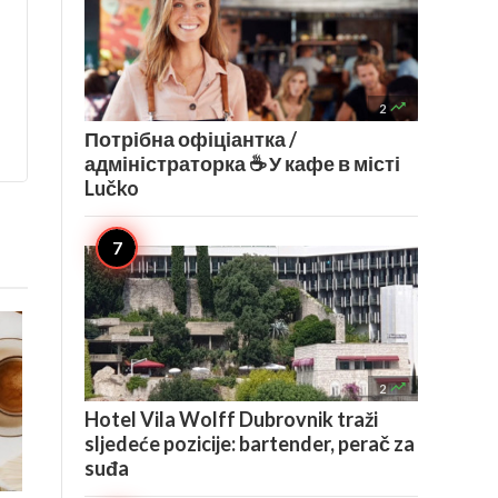

2
Потрібна офіціантка /
адміністраторка ☕️ У кафе в місті
Lučko

2
Hotel Vila Wolff Dubrovnik traži
sljedeće pozicije: bartender, perač za
suđa