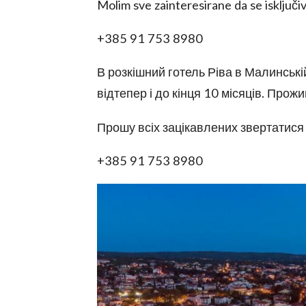
Molim sve zainteresirane da se isključi
+385 91 753 8980
В розкішний готель Ріва в Малинські
відтепер і до кінця 10 місяців. Про
Прошу всіх зацікавлених звертатис
use
+385 91 753 8980
rights reserved.