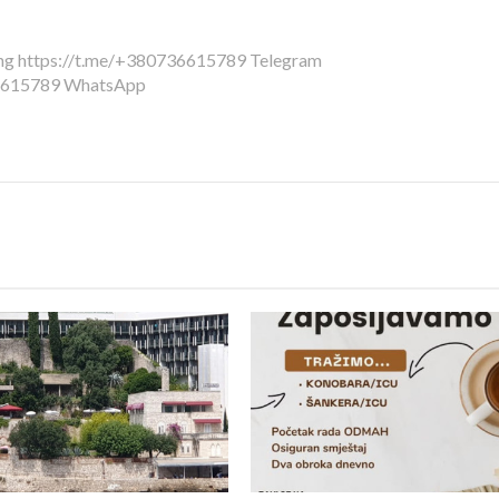
sing https://t.me/+380736615789 Telegram
36615789 WhatsApp