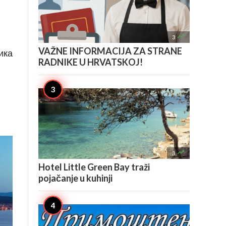

3
VAŽNE INFORMACIJA ZA STRANE
ика
RADNIKE U HRVATSKOJ!

3
Hotel Little Green Bay traži
pojačanje u kuhinji