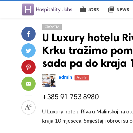
work
library_books
JOBS
NEWS
CROATIA
U Luxury hotelu R
Krku tražimo pomo
sada pa do kraja
admin
Admin
+385 91 753 8980
U Luxury hotelu Riva u Malinskoj na ot
kraja 10 mjeseca. Smještaj i obroci su o