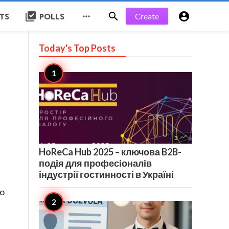
library_add_check


Create

STS
POLLS
Today's Top
Posts
d

3
HoReCa Hub 2025 – ключова B2B-
подія для професіоналів
індустрії гостинності в Україні
do