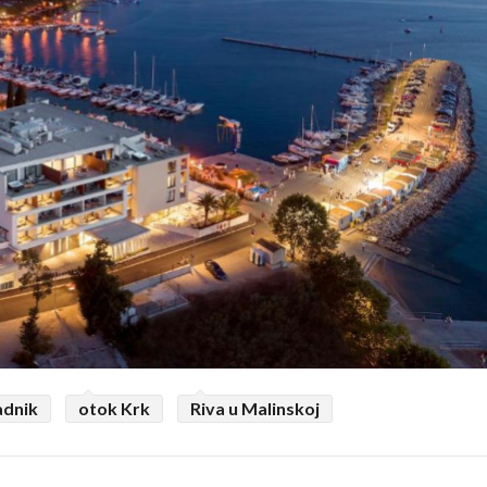
adnik
otok Krk
Riva u Malinskoj