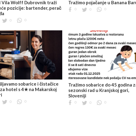
 Vila Wolff Dubrovnik traži
Tražimo pojačanje u Banana Bar
eće pozicije: bartender, perač
0
0
0
đa
0
0
ljavamo sobarice i čistačice
Tražimo sobarice do 45 godina z
 za hotel s 4★ na Makarskoj
sezonski rad u Kranjskoj gori,
ri
Sloveniji
0
0
0
0
0