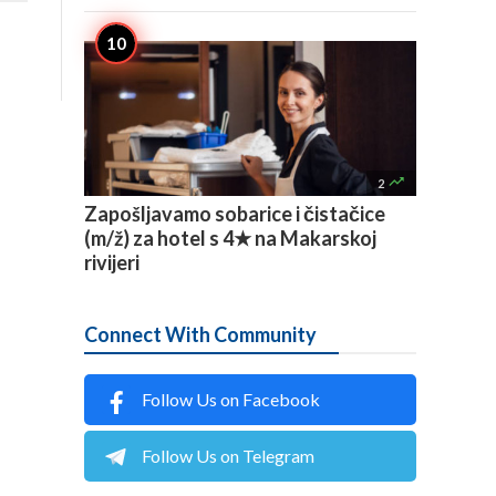

2
Zapošljavamo sobarice i čistačice
(m/ž) za hotel s 4★ na Makarskoj
rivijeri
Connect With Community
Follow Us on Facebook
Follow Us on Telegram