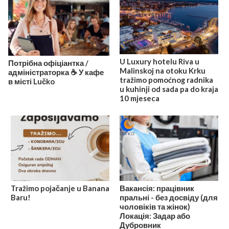
U Luxury hotelu Riva u
Потрібна офіціантка /
Malinskoj na otoku Krku
адміністраторка ☕️ У кафе
tražimo pomoćnog radnika
в місті Lučko
u kuhinji od sada pa do kraja
10 mjeseca
Tražimo pojačanje u Banana
Вакансія: працівник
Baru!
пральні - без досвіду (для
чоловіків та жінок)
Локація: Задар або
Дубровник