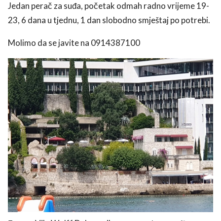
Jedan perač za suđa, početak odmah radno vrijeme 19-
23, 6 dana u tjednu, 1 dan slobodno smještaj po potrebi.
Molimo da se javite na 0914387100
use
rights reserved.