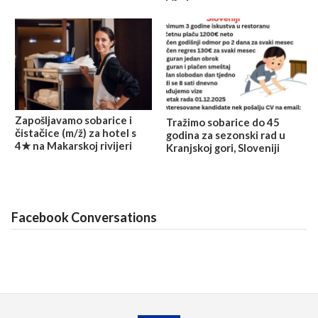
Zapošljavamo sobarice i
Tražimo sobarice do 45
čistačice (m/ž) za hotel s
godina za sezonski rad u
4★ na Makarskoj rivijeri
Kranjskoj gori, Sloveniji
Facebook Conversations