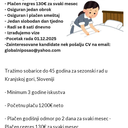
use
Tražimo sobarice do 45 godina za sezonski rad u
rights reserved.
Kranjskoj gori, Sloveniji
- Minimum 3 godine iskustva
- Početnu plaču 1200€ neto
- Plačen godišnji odmor po 2 dana za svaki mesec -
Plačen regres 130€ za svaki mesec