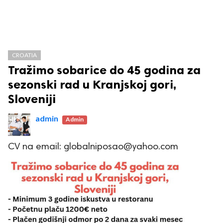
CROATIA
Tražimo sobarice do 45 godina za
sezonski rad u Kranjskoj gori,
Sloveniji
admin
Admin
CV na email: globalniposao@yahoo.com