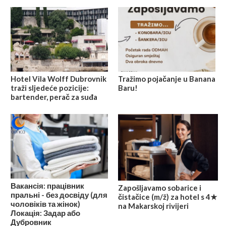
Hotel Vila Wolff Dubrovnik
Tražimo pojačanje u Banana
traži sljedeće pozicije:
Baru!
bartender, perač za suđa
Вакансія: працівник
Zapošljavamo sobarice i
пральні - без досвіду (для
čistačice (m/ž) za hotel s 4★
чоловіків та жінок)
na Makarskoj rivijeri
Локація: Задар або
Дубровник