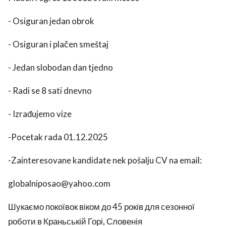
- Osiguran jedan obrok
- Osiguran i plačen smeštaj
- Jedan slobodan dan tjedno
- Radi se 8 sati dnevno
- Izrađujemo vize
-Pocetak rada 01.12.2025
-Zainteresovane kandidate nek pošalju CV na email:
globalniposao@yahoo.com
Шукаємо покоївок віком до 45 років для сезонної
роботи в Краньській Горі, Словенія