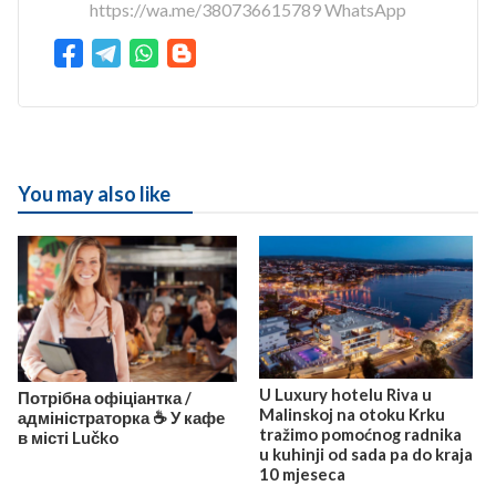
https://wa.me/380736615789 WhatsApp
You may also like
U Luxury hotelu Riva u
Потрібна офіціантка /
Malinskoj na otoku Krku
адміністраторка ☕️ У кафе
tražimo pomoćnog radnika
в місті Lučko
u kuhinji od sada pa do kraja
10 mjeseca