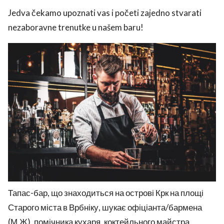
Jedva čekamo upoznati vas i početi zajedno stvarati
nezaboravne trenutke u našem baru!
Тапас-бар, що знаходиться на острові Крк на площі
Старого міста в Врбніку, шукає офіціанта/бармена
(М,Ж), помічника кухаря, коктейльного майстра