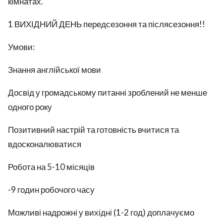
кімнатах.
1 ВИХІДНИЙ ДЕНЬ передсезоння та післясезоння!!
Умови:
Знання англійської мови
Досвід у громадському питанні зроблений не менше
одного року
Позитивний настрій та готовність вчитися та
вдосконалюватися
Робота на 5-10 місяців
-9 годин робочого часу
Можливі надрожні у вихідні (1-2 год) доплачуємо