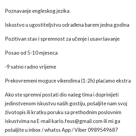
Poznavanje engleskog jezika
Iskustvo u ugostiteljstvu odrađena barem jedna godina
Pozitivan stav i spremnost za učenje i usavršavanje
Posao od 5-10 mjeseca
-9 satno radno vrijeme
Prekovremeni moguce vikendima (1-2h) plaćamo ekstra
Ako ste spremni postati dio našeg tima i doprinijeti
jedinstvenom iskustvu naših gostiju, pošaljite nam svoj
životopis ili kratku poruku sa prethodnim poslovnim
iskustvima na E-mail karlo.feus@gmail.com ili mi ga
pošaljite u inbox / whatss App / Viber 0989549687