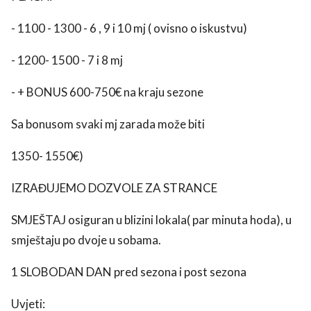
- 1100 - 1300 - 6 , 9 i 10 mj ( ovisno o iskustvu)
- 1200- 1500 - 7 i 8 mj
- + BONUS 600-750€ na kraju sezone
Sa bonusom svaki mj zarada može biti
use
1350- 1550€)
rights reserved.
IZRAĐUJEMO DOZVOLE ZA STRANCE
SMJEŠTAJ osiguran u blizini lokala( par minuta hoda), u
smještaju po dvoje u sobama.
1 SLOBODAN DAN pred sezona i post sezona️️
Uvjeti: