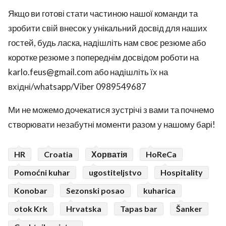
Якщо ви готові стати частиною нашої команди та
зробити свій внесок у унікальний досвід для наших
гостей, будь ласка, надішліть нам своє резюме або
коротке резюме з попереднім досвідом роботи на
karlo.feus@gmail.com або надішліть їх на
вхідні/whatsapp/Viber 0989549687
Ми не можемо дочекатися зустрічі з вами та почнемо
створювати незабутні моменти разом у нашому барі!
HR
Croatia
Хорватія
HoReCa
Pomoćni kuhar
ugostiteljstvo
Hospitality
Konobar
Sezonski posao
kuharica
otok Krk
Hrvatska
Tapas bar
Šanker