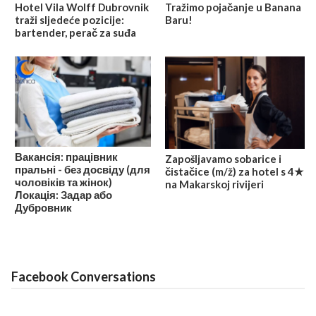
Hotel Vila Wolff Dubrovnik
Tražimo pojačanje u Banana
traži sljedeće pozicije:
Baru!
bartender, perač za suđa
Вакансія: працівник
Zapošljavamo sobarice i
пральні - без досвіду (для
čistačice (m/ž) za hotel s 4★
чоловіків та жінок)
na Makarskoj rivijeri
Локація: Задар або
Дубровник
Facebook Conversations