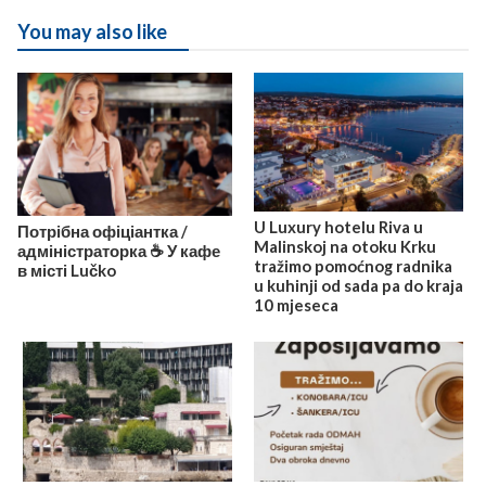
You may also like
U Luxury hotelu Riva u
Потрібна офіціантка /
Malinskoj na otoku Krku
адміністраторка ☕️ У кафе
tražimo pomoćnog radnika
в місті Lučko
u kuhinji od sada pa do kraja
10 mjeseca