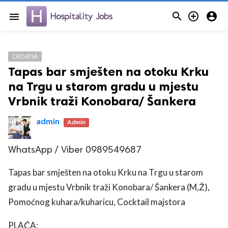



menu
CROATIA
Tapas bar smješten na otoku Krku
na Trgu u starom gradu u mjestu
Vrbnik traži Konobara/ Šankera
admin
Admin
WhatsApp / Viber 0989549687
Tapas bar smješten na otoku Krku na Trgu u starom
gradu u mjestu Vrbnik traži Konobara/ Šankera (M,Ž),
Pomoćnog kuhara/kuharicu, Cocktail majstora
PLAĆA: