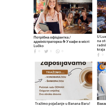
U Lux
Потрібна офіціантка /
na o
адміністраторка ☕️ У кафе в місті
radni
Lučko
kraja
0
0
0
0
Tražimo pojačanje u Banana Baru!
Вакан