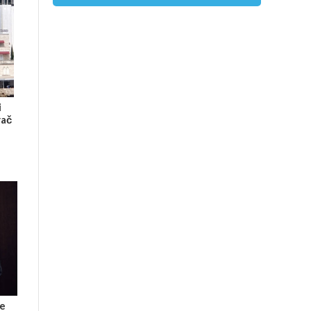
i
rač
ce