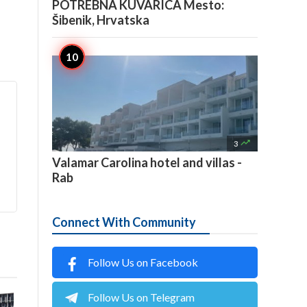
POTREBNA KUVARICA Mesto:
Šibenik, Hrvatska

3
Valamar Carolina hotel and villas -
Rab
Connect With Community
Follow Us on Facebook
Follow Us on Telegram