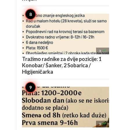

3
Tražimo radnike za dvije pozicije: 1
Konobar/ Šanker, 2 Sobarica /
Higijeničarka

3