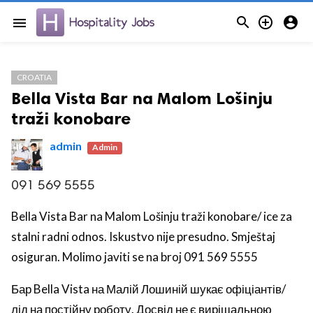



menu
CROATIA
Bella Vista Bar na Malom Lošinju
traži konobare
admin
Admin
091 569 5555
Bella Vista Bar na Malom Lošinju traži konobare/ ice za
stalni radni odnos. Iskustvo nije presudno. Smještaj
osiguran. Molimo javiti se na broj 091 569 5555
Бар Bella Vista на Малій Лошиній шукає офіціантів/
лід на постійну роботу. Досвід не є вирішальною