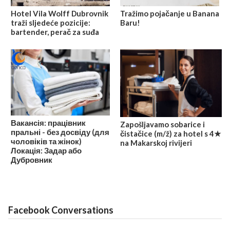
Hotel Vila Wolff Dubrovnik
Tražimo pojačanje u Banana
traži sljedeće pozicije:
Baru!
bartender, perač za suđa
Вакансія: працівник
Zapošljavamo sobarice i
пральні - без досвіду (для
čistačice (m/ž) za hotel s 4★
чоловіків та жінок)
na Makarskoj rivijeri
Локація: Задар або
Дубровник
Facebook Conversations