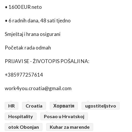
• 1600 EUR neto
• 6 radnih dana, 48 sati tjedno
Smještaj i hrana osigurani
Početak rada odmah
PRIJAVI SE - ŽIVOTOPIS POŠALJI NA:
+385977257614
work4you.croatia@gmail.com
HR
Croatia
Хорватія
ugostiteljstvo
Hospitality
Posao u Hrvatskoj
otok Obonjan
Kuhar za marende