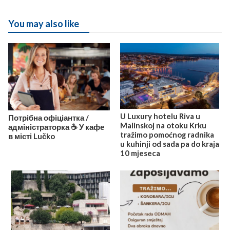
You may also like
U Luxury hotelu Riva u
Потрібна офіціантка /
Malinskoj na otoku Krku
адміністраторка ☕️ У кафе
tražimo pomoćnog radnika
в місті Lučko
u kuhinji od sada pa do kraja
10 mjeseca