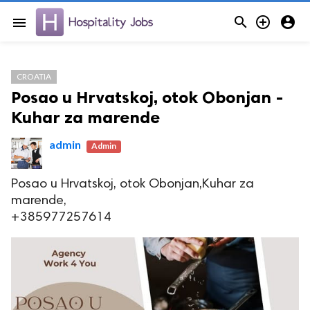



menu
CROATIA
Posao u Hrvatskoj, otok Obonjan -
Kuhar za marende
admin
Admin
Posao u Hrvatskoj, otok Obonjan,Kuhar za
marende,
+385977257614