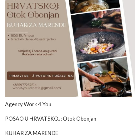
use
rights reserved.
Agency Work 4 You
POSAO U HRVATSKOJ: Otok Obonjan
KUHAR ZA MARENDE