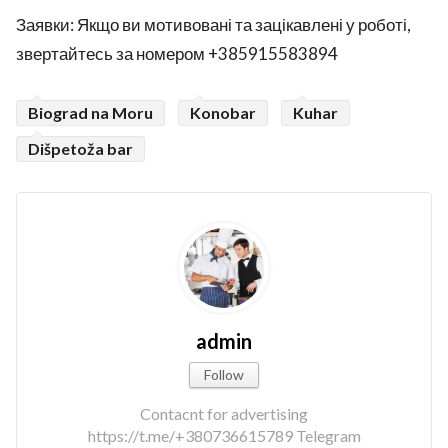
Заявки: Якщо ви мотивовані та зацікавлені у роботі,
звертайтесь за номером +385915583894
Biograd na Moru
Konobar
Kuhar
Dišpetoža bar
admin
Follow
Contacnt for advertising
https://t.me/+380736615789 Telegram