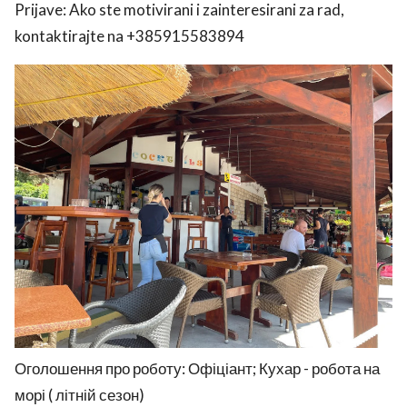
Prijave: Ako ste motivirani i zainteresirani za rad,
kontaktirajte na +385915583894
Оголошення про роботу: Офіціант; Кухар - робота на
морі ( літній сезон)