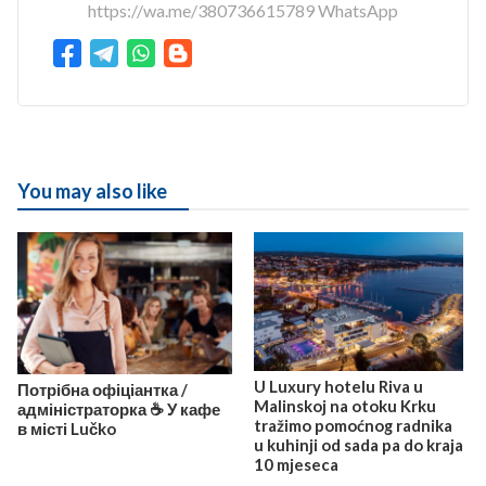
https://wa.me/380736615789 WhatsApp
You may also like
U Luxury hotelu Riva u
Потрібна офіціантка /
Malinskoj na otoku Krku
адміністраторка ☕️ У кафе
tražimo pomoćnog radnika
в місті Lučko
u kuhinji od sada pa do kraja
10 mjeseca