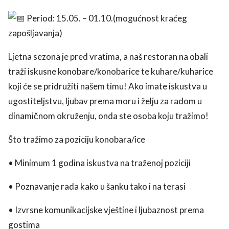
Period: 15.05. – 01.10.(mogućnost kraćeg
zapošljavanja)
Ljetna sezona je pred vratima, a naš restoran na obali
traži iskusne konobare/konobarice te kuhare/kuharice
koji će se pridružiti našem timu! Ako imate iskustva u
ugostiteljstvu, ljubav prema moru i želju za radom u
use
dinamičnom okruženju, onda ste osoba koju tražimo!
rights reserved.
Što tražimo za poziciju konobara/ice
• Minimum 1 godina iskustva na traženoj poziciji
• Poznavanje rada kako u šanku tako i na terasi
• Izvrsne komunikacijske vještine i ljubaznost prema
gostima