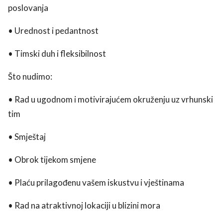
poslovanja
• Urednost i pedantnost
• Timski duh i fleksibilnost
Što nudimo:
• Rad u ugodnom i motivirajućem okruženju uz vrhunski
tim
• Smještaj
• Obrok tijekom smjene
• Plaću prilagođenu vašem iskustvu i vještinama
• Rad na atraktivnoj lokaciji u blizini mora