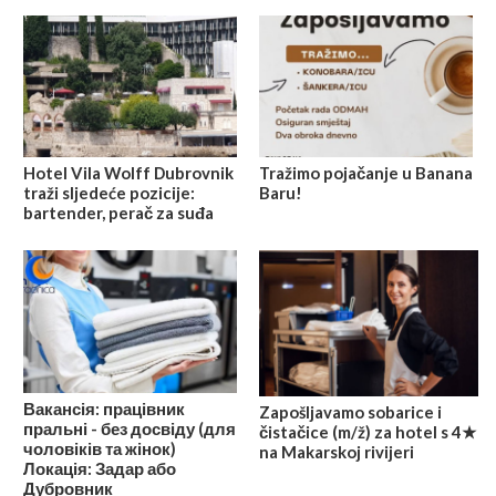
Hotel Vila Wolff Dubrovnik
Tražimo pojačanje u Banana
traži sljedeće pozicije:
Baru!
bartender, perač za suđa
Вакансія: працівник
Zapošljavamo sobarice i
пральні - без досвіду (для
čistačice (m/ž) za hotel s 4★
чоловіків та жінок)
na Makarskoj rivijeri
Локація: Задар або
Дубровник