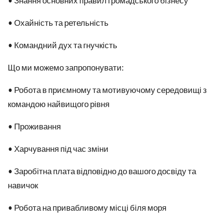
• Знання основних правил громадського бізнесу
• Охайність та ретельність
• Командний дух та гнучкість
Що ми можемо запропонувати:
• Робота в приємному та мотивуючому середовищі з
командою найвищого рівня
• Проживання
• Харчування під час зміни
• Заробітна плата відповідно до вашого досвіду та
навичок
• Робота на привабливому місці біля моря