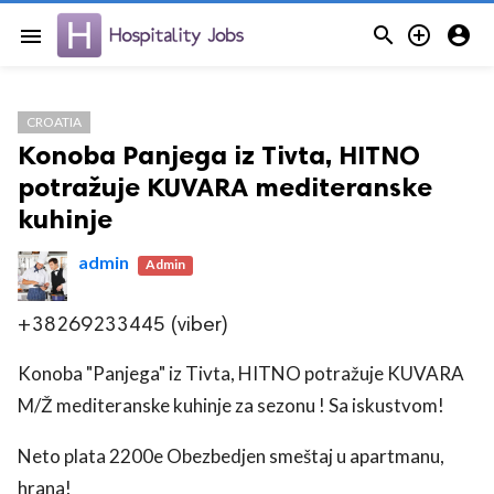



menu
CROATIA
Konoba Panjega iz Tivta, HITNO
potražuje KUVARA mediteranske
kuhinje
admin
Admin
+38269233445 (viber)
Konoba "Panjega" iz Tivta, HITNO potražuje KUVARA
M/Ž mediteranske kuhinje za sezonu ! Sa iskustvom!
Neto plata 2200e Obezbedjen smeštaj u apartmanu,
hrana!