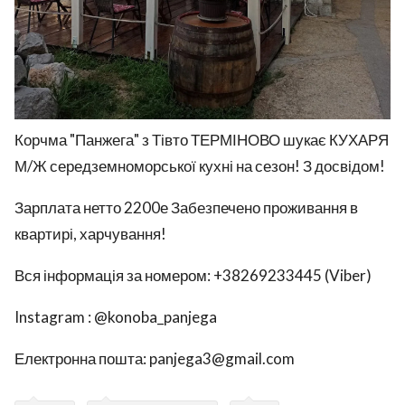
Корчма "Панжега" з Тівто ТЕРМІНОВО шукає КУХАРЯ
М/Ж середземноморської кухні на сезон! З досвідом!
Зарплата нетто 2200е Забезпечено проживання в
квартирі, харчування!
Вся інформація за номером: +38269233445 (Viber)
Instagram : @konoba_panjega
Електронна пошта: panjega3@gmail.com