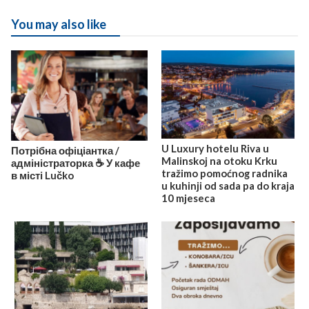
You may also like
U Luxury hotelu Riva u
Потрібна офіціантка /
Malinskoj na otoku Krku
адміністраторка ☕️ У кафе
tražimo pomoćnog radnika
в місті Lučko
u kuhinji od sada pa do kraja
10 mjeseca