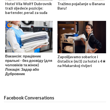
Hotel Vila Wolff Dubrovnik
Tražimo pojačanje u Banana
traži sljedeće pozicije:
Baru!
bartender, perač za suđa
Вакансія: працівник
Zapošljavamo sobarice i
пральні - без досвіду (для
čistačice (m/ž) za hotel s 4★
чоловіків та жінок)
na Makarskoj rivijeri
Локація: Задар або
Дубровник
Facebook Conversations