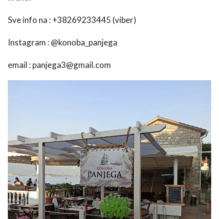
Sve info na : +38269233445 (viber)
Instagram : @konoba_panjega
email : panjega3@gmail.com
use
rights reserved.