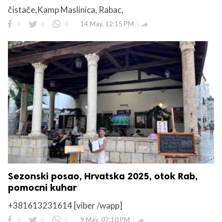
čistače,Kamp Maslinica, Rabac,
0
0
0
14 May, 12:15 PM

Sezonski posao, Hrvatska 2025, otok Rab,
pomocni kuhar
+381613231614 [viber /wapp]
0
0
0
9 May, 07:10 PM
