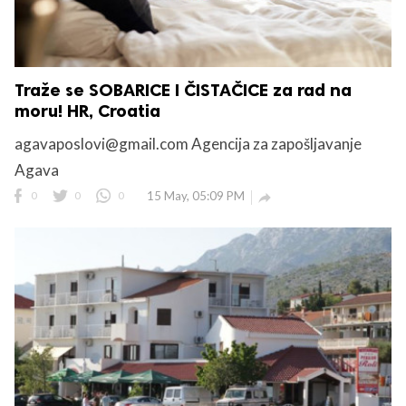
Traže se SOBARICE I ČISTAČICE za rad na
moru! HR, Croatia
agavaposlovi@gmail.com Agencija za zapošljavanje
Agava
0
0
0
15 May, 05:09 PM
