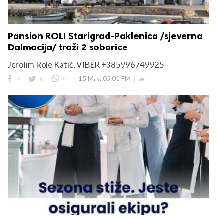
Pansion ROLI Starigrad-Paklenica /sjeverna
Dalmacija/ traži 2 sobarice
Jerolim Role Katić, VIBER +385996749925
0
0
0
15 May, 05:01 PM
