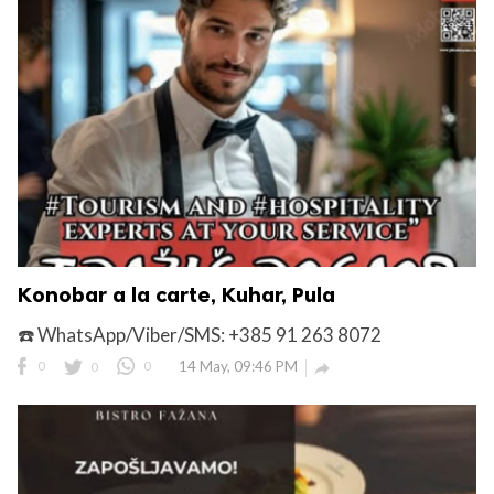
Konobar a la carte, Kuhar, Pula
☎️ WhatsApp/Viber/SMS: +385 91 263 8072
0
0
0
14 May, 09:46 PM
