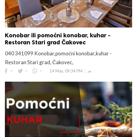
Konobar ili pomoćni konobar, kuhar -
Restoran Stari grad Čakovec
040 341099 Konobar,pomoćni konobar,kuhar -
Restoran Stari grad, Čakovec,
0
0
0
14 May, 09:34 PM
