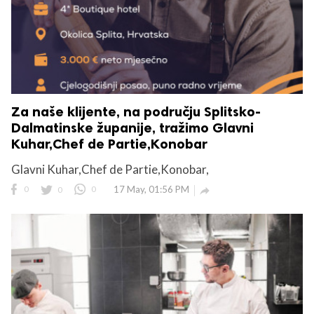
Za naše klijente, na području Splitsko-
Dalmatinske županije, tražimo Glavni
Kuhar,Chef de Partie,Konobar
use
Glavni Kuhar,Chef de Partie,Konobar,
rights reserved.
0
0
0
17 May, 01:56 PM
