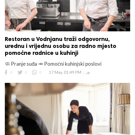
Restoran u Vodnjanu traži odgovornu,
urednu i vrijednu osobu za radno mjesto
pomoćne radnice u kuhinji
🧼 Pranje suđa 🥕 Pomoćni kuhinjski poslovi
0
0
0
17 May, 01:49 PM
