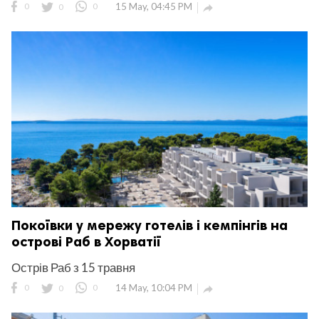
0
0
0
15 May, 04:45 PM

Покоївки у мережу готелів і кемпінгів на
острові Раб в Хорватії
Острів Раб з 15 травня
0
0
0
14 May, 10:04 PM
