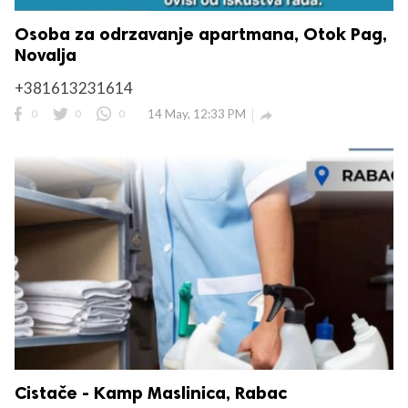
Osoba za odrzavanje apartmana, Otok Pag,
Novalja
+381613231614
0
0
0
14 May, 12:33 PM

Cistače - Kamp Maslinica, Rabac