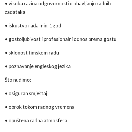
• visoka razina odgovornosti u obavljanju radnih
zadataka
• iskustvo rada min. 1god
• gostoljubivost i profesionalni odnos prema gostu
• sklonost timskom radu
• poznavanje engleskog jezika
Što nudimo:
• osiguran smještaj
• obrok tokom radnog vremena
• opuštena radna atmosfera