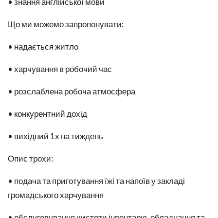
• знання англійської мови
Що ми можемо запропонувати:
• надається житло
• харчування в робочий час
• розслаблена робоча атмосфера
• конкурентний дохід
• вихідний 1х на тиждень
Опис трохи:
• подача та приготування їжі та напоїв у закладі
громадського харчування
• обслуговування чистоти інвентарю, обладнання та