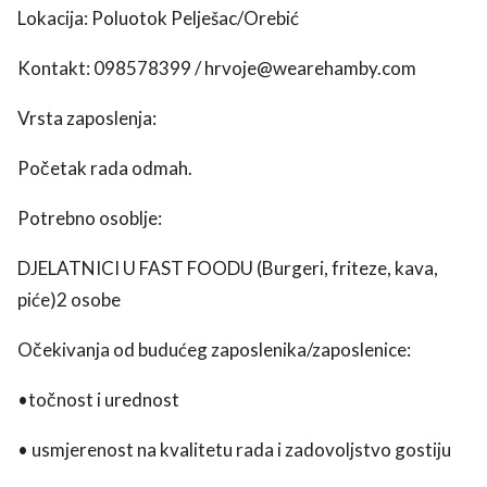
Lokacija: Poluotok Pelješac/Orebić
Kontakt: 098578399 / hrvoje@wearehamby.com
Vrsta zaposlenja:
Početak rada odmah.
Potrebno osoblje:
DJELATNICI U FAST FOODU (Burgeri, friteze, kava,
piće)2 osobe
Očekivanja od budućeg zaposlenika/zaposlenice:
•točnost i urednost
• usmjerenost na kvalitetu rada i zadovoljstvo gostiju