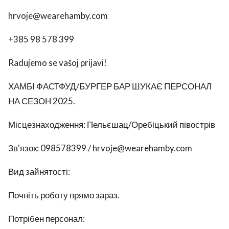
hrvoje@wearehamby.com
+385 98 578 399
Radujemo se vašoj prijavi!
ХАМБІ ФАСТФУД/БУРГЕР БАР ШУКАЄ ПЕРСОНАЛ
НА СЕЗОН 2025.
Місцезнаходження: Пельєшац/Оребіцький півострів
Зв'язок: 098578399 / hrvoje@wearehamby.com
Вид зайнятості:
Почніть роботу прямо зараз.
Потрібен персонал: