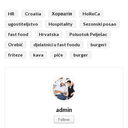
HR
Croatia
Хорватія
HoReCa
ugostiteljstvo
Hospitality
Sezonski posao
fast food
Hrvatska
Poluotok Pelješac
Orebić
djelatnici u fast foodu
burgeri
friteze
kava
piće
burger
admin
Follow