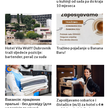
u kuhinji od sada pa do kraja
10 mjeseca
Hotel Vila Wolff Dubrovnik
Tražimo pojačanje u Banana
traži sljedeće pozicije:
Baru!
bartender, perač za suđa
Вакансія: працівник
Zapošljavamo sobarice i
пральні - без досвіду (для
čistačice (m/ž) za hotel s 4★
чоловіків та жінок)