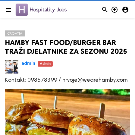



menu
CROATIA
HAMBY FAST FOOD/BURGER BAR
TRAŽI DJELATNIKE ZA SEZONU 2025
admin
Admin
Kontakt: 098578399 / hrvoje@wearehamby.com