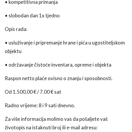
• kompetitivna primanja
• slobodan dan 1x tjedno
Opis rada:
• usluživanje i pripremanje hrane i pića u ugostiteljskom
objektu
• održavanje čistoće inventara, opreme i objekta
Raspon netto plaće ovisno o znanju i sposobnosti.
Od 1.500,00 € / 7.00 € sat
Radno vrijeme: 8 i 9 sati dnevno.
Za više informacija molimo vas da pošaljete vaš
životopis na istaknuti broj ili e-mail adresu: