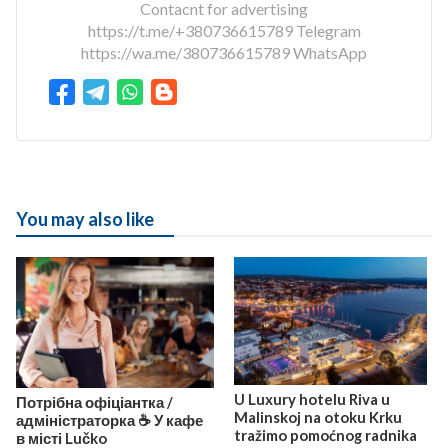
Contacnt for advertising
https://t.me/+380736615789 Telegram
https://wa.me/380736615789 WhatsApp
You may also like
U Luxury hotelu Riva u
Потрібна офіціантка /
Malinskoj na otoku Krku
адміністраторка ☕️ У кафе
tražimo pomoćnog radnika
в місті Lučko